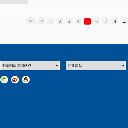
<<
<
1
2
3
4
5
6
7
8
...