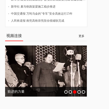
新华社 巢马铁路架梁施工稳步推进
中国交通报 万吨乌金的“专车”安全高效运行25年
人民铁道报 南凭高铁崇凭段全线铺轨完成
视频连接
更多
前进的力量