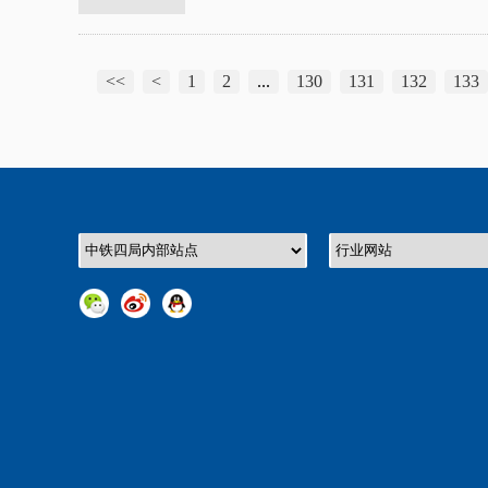
<<
<
1
2
...
130
131
132
133