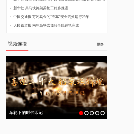
新华社 巢马铁路架梁施工稳步推进
中国交通报 万吨乌金的“专车”安全高效运行25年
人民铁道报 南凭高铁崇凭段全线铺轨完成
视频连接
更多
车轮下的时代印记
开路先锋