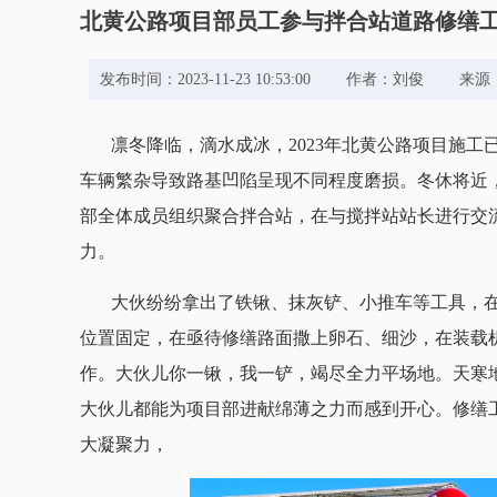
北黄公路项目部员工参与拌合站道路修缮
发布时间：2023-11-23 10:53:00 作者：刘俊
凛冬降临，滴水成冰，2023年北黄公路项目施
车辆繁杂导致路基凹陷呈现不同程度磨损。
冬休将近
部全体成员组织聚合拌合站，在与搅拌站站长进行交
力。
大伙纷纷拿出了铁锹、抹灰铲、小推车等工具，
位置固定，在亟待修缮路面撒上卵石、细沙，在装载
作。
大伙儿你一锹，我一铲，竭尽全力平场地。天寒
大伙儿都能为项目部进献绵薄之力而感到开心。
修缮
大凝聚力，