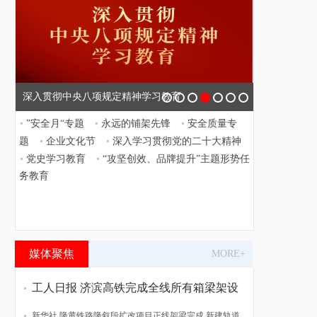
深入贯彻中央八项规定精神学习教育
产业工人队伍建设改革
”安全月“专题
永远的铺架先锋
安全质量专
题
企业文化节
深入学习贯彻党的二十大精神
党史学习教育
“攻坚创效、品牌提升”主题形势任
务教育
媒体聚焦
MORE+
工人日报 济滨高铁完成全线所有箱梁架设
新华社 隆黄铁路隆叙段扩改项目正线架梁完成 新建轨道贯通